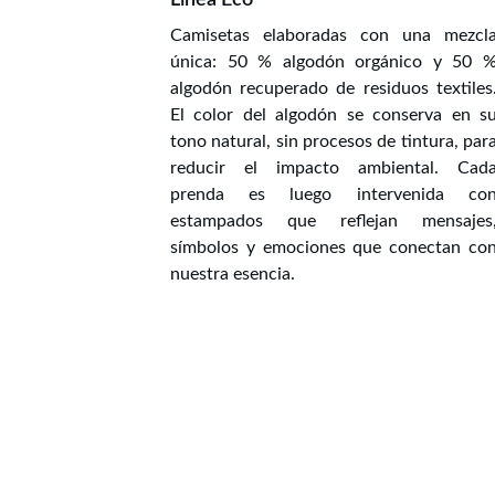
Línea Eco
Camisetas elaboradas con una mezcl
única: 50 % algodón orgánico y 50 
algodón recuperado de residuos textiles
El color del algodón se conserva en s
tono natural, sin procesos de tintura, par
reducir el impacto ambiental. Cad
prenda es luego intervenida co
estampados que reflejan mensajes
símbolos y emociones que conectan co
nuestra esencia.
¿
Quiénes Somos?
En Holy Eco diseñamos 
y producimos prendas 