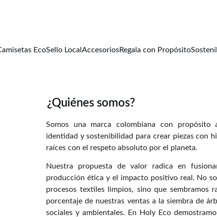
MODA CON PROPÓSITO
Camisetas Eco
Sello Local
Accesorios
Regala con Propósito
Sosteni
¿Quiénes somos?
Somos una marca colombiana con propósito a
identidad y sostenibilidad para crear piezas con h
raíces con el respeto absoluto por el planeta.
Nuestra propuesta de valor radica en fusion
producción ética y el impacto positivo real. No s
procesos textiles limpios, sino que sembramos r
porcentaje de nuestras ventas a la siembra de ár
sociales y ambientales. En Holy Eco demostramo