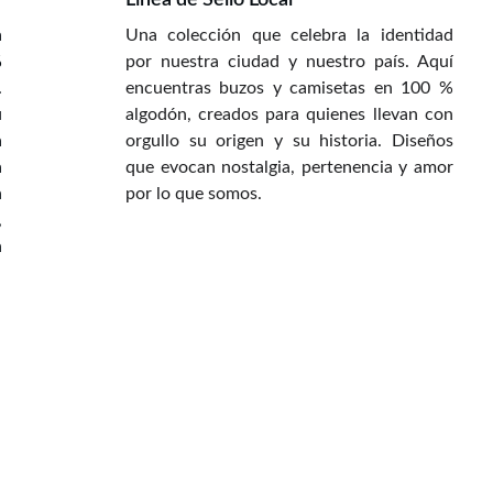
Línea de Sello Local
a
Una colección que celebra la identidad
%
por nuestra ciudad y nuestro país. Aquí
.
encuentras buzos y camisetas en 100 %
u
algodón, creados para quienes llevan con
a
orgullo su origen y su historia. Diseños
a
que evocan nostalgia, pertenencia y amor
n
por lo que somos.
,
n
CONTACTO
+57 319 505 5030