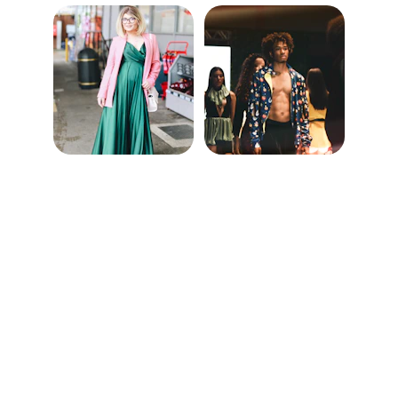
¿
Quiénes Somos?
En Holy Eco diseñamos y producimos 
prendas inspiradas en la identidad de 
nuestra ciudad y el amor hacia nuestro 
planeta. 